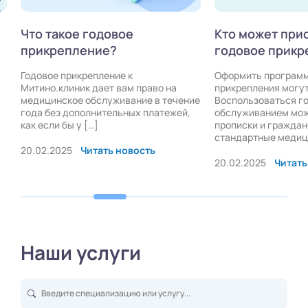
акое годовое
Кто может приобрести
репление?
годовое прикрепление?
 прикрепление к
Оформить программу годового
клиник дает вам право на
прикрепления могут все желаю
нское обслуживание в течение
Воспользоваться годовым
з дополнительных платежей,
обслуживанием можно без ОМС
 бы у […]
прописки и гражданства. Все
стандартные медицинские услуг
025
Читать новость
20.02.2025
Читать новость
Наши услуги