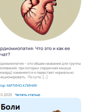
рдиомиопатия: Что это и как ее
ечат?
рдиомиопатия – это общее название для группы
болеваний, при которых сердечная мышца
иокард) изменяется и перестает нормально
нкционировать. По сути, […]
тор: МИТИНО.КЛИНИК
.10.2025
Читать статью