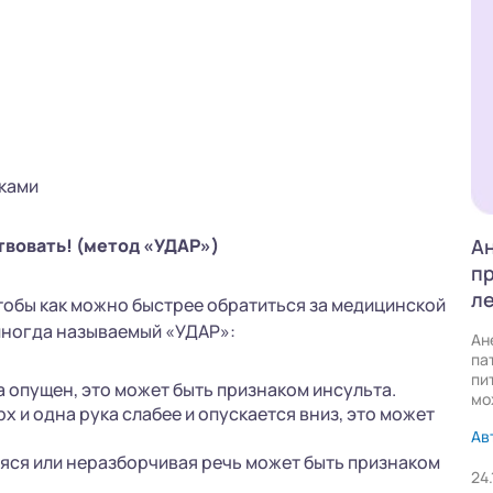
иками
твовать! (метод «УДАР»)
Ан
пр
л
тобы как можно быстрее обратиться за медицинской
иногда называемый «УДАР»:
Ан
па
пи
а опущен, это может быть признаком инсульта.
мо
х и одна рука слабее и опускается вниз, это может
Ав
яся или неразборчивая речь может быть признаком
24