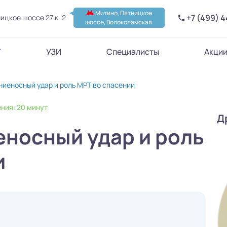
Митино, Пятницкое
+7 (499) 
ицкое шоссе 27 к. 2
шоссе, Волоколамская
Т
УЗИ
Специалисты
Акци
ниеносный удар и роль МРТ во спасении
ния: 20 минут
Д
еносный удар и роль
и