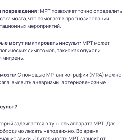
и повреждения:
МРТ позволяет точно определить
тка мозга, что помогает в прогнозировании
итационных мероприятий.
рые могут имитировать инсульт:
МРТ может
огических симптомов, такие как опухоли
и мигрень.
мозга:
С помощью МР-ангиографии (MRA) можно
озга, выявить аневризмы, артериовенозные
нсульт?
торый задвигается в туннель аппарата МРТ. Для
обходимо лежать неподвижно. Во время
учащие звуки. Длительность МРТ зависит от