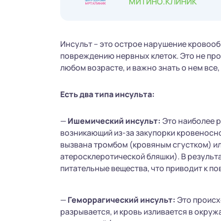
МИТИНО.КЛИНИК
Инсульт – это острое нарушение кровооб
повреждению нервных клеток. Это не про
любом возрасте, и важно знать о нем все
Есть два типа инсульта:
—
Ишемический инсульт:
Это наиболее р
возникающий из-за закупорки кровеносно
вызвана тромбом (кровяным сгустком) ил
атеросклеротической бляшки). В результа
питательные вещества, что приводит к п
—
Геморрагический инсульт:
Это происх
разрывается, и кровь изливается в окру