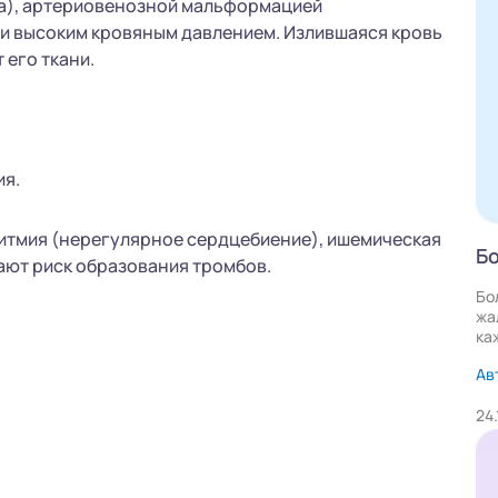
а), артериовенозной мальформацией
ли высоким кровяным давлением. Излившаяся кровь
 его ткани.
ия.
ритмия (нерегулярное сердцебиение), ишемическая
Бо
ают риск образования тромбов.
Бо
жа
ка
Ав
24