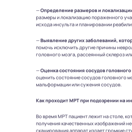
—
Определение размеров и локализаци
размеры и локализацию пораженного учас
исхода инсульта и планировании реабил
—
Выявление других заболеваний, кото
помочь исключить другие причины неврол
головного мозга, рассеянный склероз ил
—
Оценка состояния сосудов головного 
оценить состояние сосудов головного м
мальформации или сужения сосудов.
Как проходит МРТ при подозрении на и
Во время МРТ пациент лежит на столе, ко
получения качественных изображений не
сканирования аппарат издает громкие ст