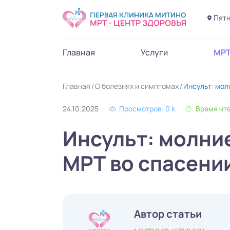
Пятн
Главная
Услуги
МР
Главная
О болезнях и симптомах
Инсульт: мол
24.10.2025
Просмотров: 0 k
Время чте
Инсульт: молни
МРТ во спасени
Автор статьи