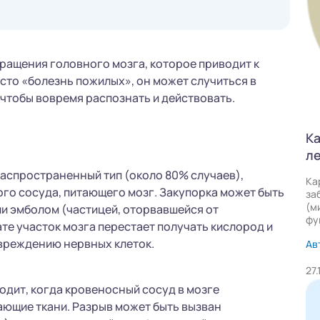
ращения головного мозга, которое приводит к
сто «болезнь пожилых», он может случиться в
, чтобы вовремя распознать и действовать.
Ка
л
аспространенный тип (около 80% случаев),
Ка
го сосуда, питающего мозг. Закупорка может быть
за
(м
и эмболом (частицей, оторвавшейся от
фу
те участок мозга перестает получать кислород и
овреждению нервных клеток.
Ав
27
одит, когда кровеносный сосуд в мозге
жающие ткани. Разрыв может быть вызван