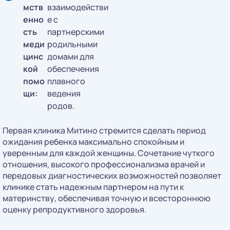
мств
взаимодействи
енно
е с
сть
партнерскими
меди
родильными
цинс
домами для
кой
обеспечения
помо
плавного
щи:
ведения
родов.
Первая клиника Митино стремится сделать период
ожидания ребенка максимально спокойным и
уверенным для каждой женщины. Сочетание чуткого
отношения, высокого профессионализма врачей и
передовых диагностических возможностей позволяет
клинике стать надежным партнером на пути к
материнству, обеспечивая точную и всестороннюю
оценку репродуктивного здоровья.