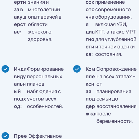
ерти
знания и
сок
применение
за в
многолетний
ото
современного
акуш
опыт врачей в
чна
оборудования,
ерст
области
я
включая УЗИ,
ве:
женского
диа
КТГ, а также МРТ
здоровья.
гно
для углубленной
сти
и точной оценки
ка:
состояния.
Инди
Формирование
Ком
Сопровождение
виду
персональных
пле
на всех этапах –
альн
планов
ксн
от
ый
наблюдения с
ая
планирования
подх
учетом всех
под
семьи до
од:
особенностей.
дер
восстановления
жка:
после
беременности.
Прее
Эффективное