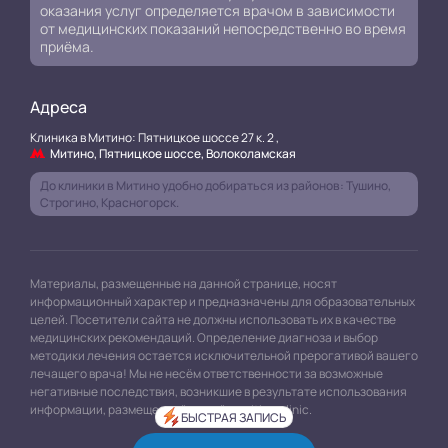
оказания услуг определяется врачом в зависимости
от медицинских показаний непосредственно во время
приёма.
Адреса
Клиника в Митино: Пятницкое шоссе 27 к. 2 ,
Митино, Пятницкое шоссе, Волоколамская
До клиники в Митино удобно добираться из районов: Тушино,
Строгино, Красногорск.
Материалы, размещенные на данной странице, носят
информационный характер и предназначены для образовательных
целей. Посетители сайта не должны использовать их в качестве
медицинских рекомендаций. Определение диагноза и выбор
методики лечения остается исключительной прерогативой вашего
лечащего врача! Мы не несём ответственности за возможные
негативные последствия, возникшие в результате использования
информации, размещенной на сайте mitino.clinic.
БЫСТРАЯ ЗАПИСЬ