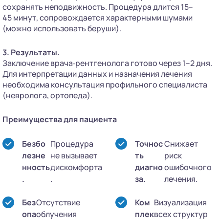
сохранять неподвижность. Процедура длится 15–
45 минут, сопровождается характерными шумами
(можно использовать беруши).
3. Результаты.
Заключение врача‑рентгенолога готово через 1–2 дня.
Для интерпретации данных и назначения лечения
необходима консультация профильного специалиста
(невролога, ортопеда).
Преимущества для пациента
Безбо
Процедура
Точнос
Снижает
лезне
не вызывает
ть
риск
нность
дискомфорта
диагно
ошибочного
.
.
за.
лечения.
Без
Отсутствие
Ком
Визуализация
опа
облучения
плек
всех структур