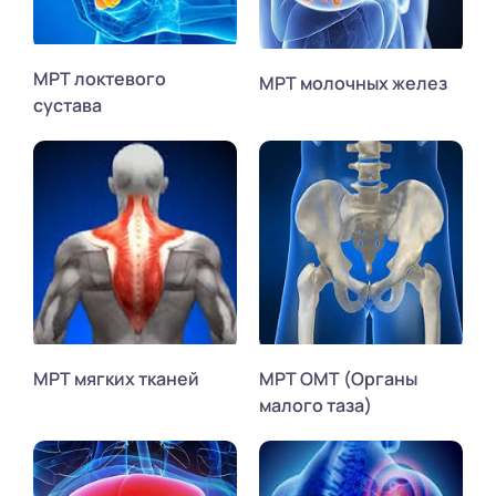
МРТ локтевого
МРТ молочных желез
сустава
МРТ мягких тканей
МРТ ОМТ (Органы
малого таза)