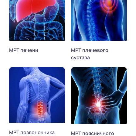
МРТ печени
МРТ плечевого
сустава
МРТ позвоночника
МРТ поясничного