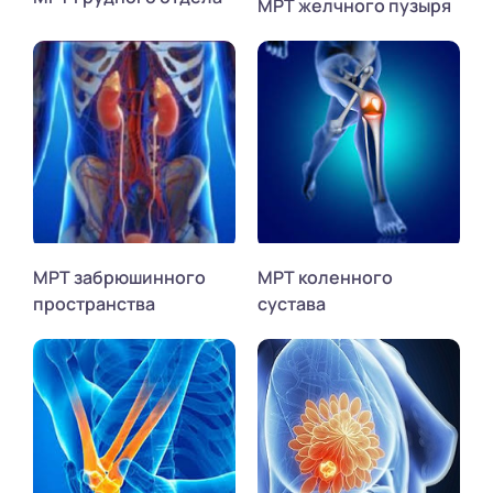
МРТ желчного пузыря
МРТ забрюшинного
МРТ коленного
пространства
сустава