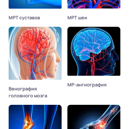
МРТ суставов
МРТ шеи
МР-ангиография
Венография
головного мозга