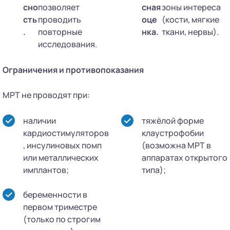
сно
позволяет
сная
зоны интереса
сть
проводить
оце
(кости, мягкие
.
повторные
нка.
ткани, нервы).
исследования.
Ограничения и противопоказания
МРТ не проводят при:
наличии
тяжёлой форме
кардиостимуляторов
клаустрофобии
, инсулиновых помп
(возможна МРТ в
или металлических
аппаратах открытого
имплантов;
типа);
беременности в
первом триместре
(только по строгим