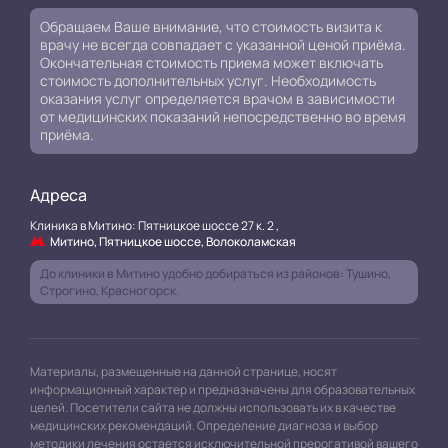
Обращаем Ваше внимание, что стоимость визита к
врачу не всегда совпадает с указанной ценой приёма.
Окончательная стоимость приема может включать
стоимость дополнительных услуг. Необходимость
оказания услуг определяется врачом в зависимости
от медицинских показаний непосредственно во время
приёма.
Адреса
Клиника в Митино: Пятницкое шоссе 27 к. 2 ,
Митино, Пятницкое шоссе, Волоколамская
До клиники в Митино удобно добираться из районов: Тушино,
Строгино, Красногорск.
Материалы, размещенные на данной странице, носят
информационный характер и предназначены для образовательных
целей. Посетители сайта не должны использовать их в качестве
медицинских рекомендаций. Определение диагноза и выбор
методики лечения остается исключительной прерогативой вашего