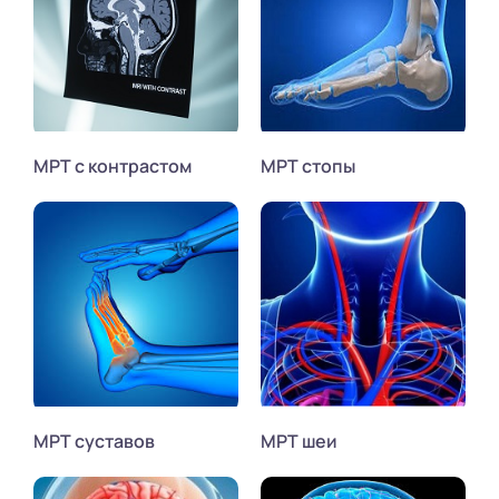
МРТ с контрастом
МРТ стопы
МРТ суставов
МРТ шеи