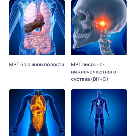
МРТ брюшной полости
МРТ височно-
нижнечелюстного
сустава (ВНЧС)