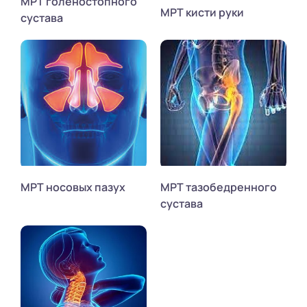
МРТ голеностопного
МРТ кисти руки
сустава
МРТ носовых пазух
МРТ тазобедренного
сустава