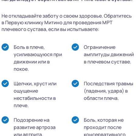
Не откладывайте заботу о своем здоровье. Обратитесь
в Первую клинику Митино для проведения МРТ
плечевого сустава, если вы испытываете:
Боль в плече,
Ограничение
усиливающуюся при
амплитуды движений
движении или в
в плечевом суставе.
покое.
Щелчки, хруст или
Последствия травмы
ощущение
(падения, удара) в
нестабильности в
области плеча.
плече.
Подозрение на
Боль, которая не
развитие артроза
проходит после
или артрита.
консервативного