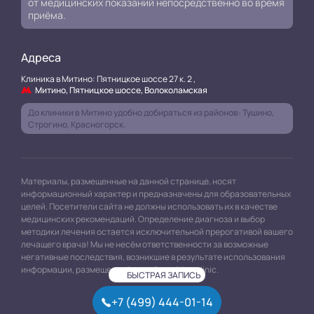
от медицинских показаний непосредственно во время
приёма.
Адреса
Клиника в Митино: Пятницкое шоссе 27 к. 2 ,
Митино, Пятницкое шоссе, Волоколамская
До клиники в Митино удобно добираться из районов: Тушино,
Строгино, Красногорск.
Материалы, размещенные на данной странице, носят
информационный характер и предназначены для образовательных
целей. Посетители сайта не должны использовать их в качестве
медицинских рекомендаций. Определение диагноза и выбор
методики лечения остается исключительной прерогативой вашего
лечащего врача! Мы не несём ответственности за возможные
негативные последствия, возникшие в результате использования
информации, размещенной на сайте mitino.clinic.
БЫСТРАЯ ЗАПИСЬ
+7 (499) 444-01-14