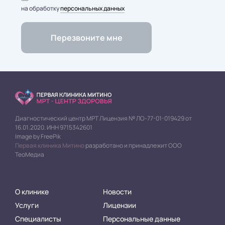
на обработку
персональных данных
Диагностический центр МРТ Лицензия № ЛО-77-01-019429 от
16.01.2020. ИНН 9715342601
Image by FreePik
Первая клиника Митино
разработано и принадлежит ООО
ТеоМедиа
О клинике
Новости
Услуги
Лицензии
Специалисты
Персональные данные