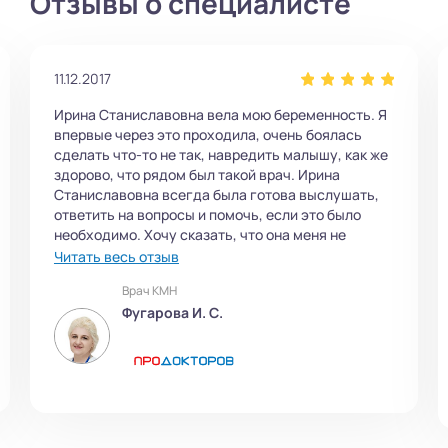
Отзывы о специалисте
11.12.2017
Ирина Станиславовна вела мою беременность. Я
впервые через это проходила, очень боялась
сделать что-то не так, навредить малышу, как же
здорово, что рядом был такой врач. Ирина
Станиславовна всегда была готова выслушать,
ответить на вопросы и помочь, если это было
необходимо. Хочу сказать, что она меня не
пичкала лекарствами, только когда отклонения
Читать весь отзыв
небольшие были, прописала лечение. А так
Врач КМН
просто наблюдала, смотрела анализы​ и УЗИ​,
Фугарова И. С.
контролировала ситуацию и меня держала в
курсе. Я ей очень признательна, с пониманием и
терпением отнеслась и помогла выносить
здорового малыша