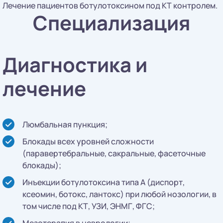
Лечение пациентов ботулотоксином под КТ контролем.
Специализация
Диагностика и
лечение
Люмбальная пункция;
Блокады всех уровней сложности
(паравертебральные, сакральные, фасеточные
блокады);
Инъекции ботулотоксина типа А (диспорт,
ксеомин, ботокс, лантокс) при любой нозологии, в
том числе под КТ, УЗИ, ЭНМГ, ФГС;
Мезотерапия в неврологии;