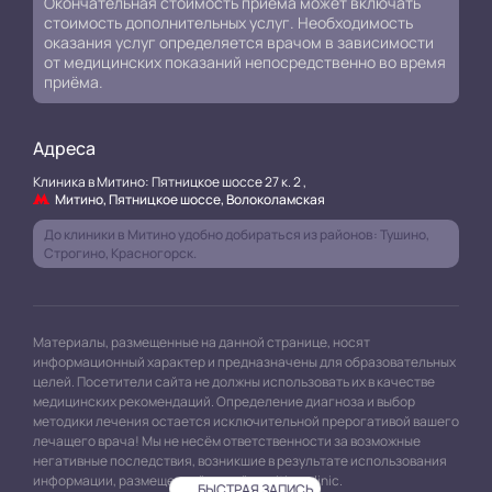
Окончательная стоимость приема может включать
стоимость дополнительных услуг. Необходимость
оказания услуг определяется врачом в зависимости
от медицинских показаний непосредственно во время
приёма.
Адреса
Клиника в Митино: Пятницкое шоссе 27 к. 2 ,
Митино, Пятницкое шоссе, Волоколамская
До клиники в Митино удобно добираться из районов: Тушино,
Строгино, Красногорск.
Материалы, размещенные на данной странице, носят
информационный характер и предназначены для образовательных
целей. Посетители сайта не должны использовать их в качестве
медицинских рекомендаций. Определение диагноза и выбор
методики лечения остается исключительной прерогативой вашего
лечащего врача! Мы не несём ответственности за возможные
негативные последствия, возникшие в результате использования
информации, размещенной на сайте mitino.clinic.
БЫСТРАЯ ЗАПИСЬ