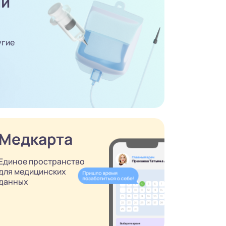
ый
угие
Медкарта
Единое пространство
для медицинских
данных