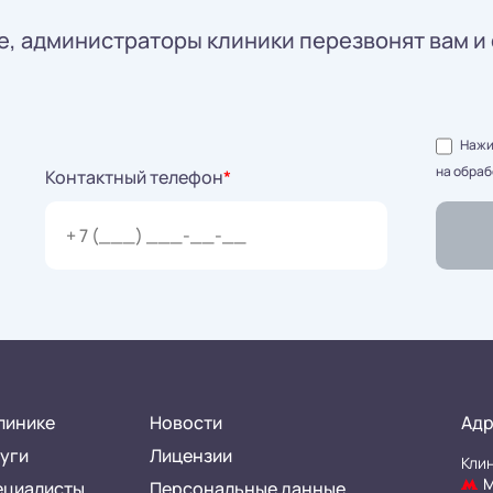
, администраторы клиники перезвонят вам и 
Нажим
на обраб
Контактный телефон
*
линике
Новости
Адр
уги
Лицензии
Клин
М
ециалисты
Персональные данные