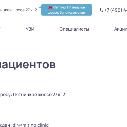
Митино, Пятницкое
+7 (499) 
ицкое шоссе 27 к. 2
шоссе, Волоколамская
Т
УЗИ
Специалисты
Акци
пациентов
есу: Пятницкое шоссе 27 к. 2
дан: dir@mitino.clinic