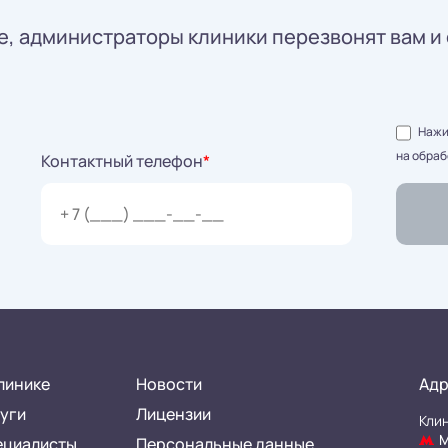
, администраторы клиники перезвонят вам и 
Нажим
на обраб
Контактный телефон
*
линике
Новости
Адр
уги
Лицензии
Клин
М
ециалисты
Персональные данные