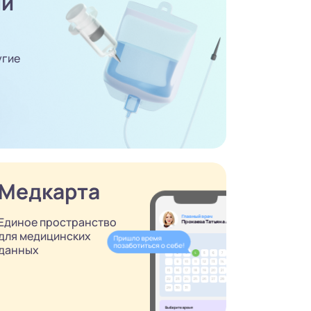
ый
угие
Медкарта
Единое пространство
для медицинских
данных