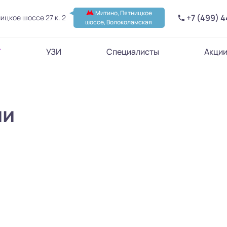
Митино, Пятницкое
+7 (499) 
ицкое шоссе 27 к. 2
шоссе, Волоколамская
Т
УЗИ
Специалисты
Акци
ии