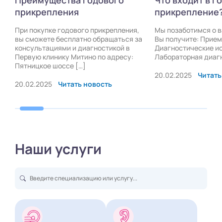
Что входит в годовое
Преимущества
прикрепление?
прикрепления
Мы позаботимся о вашем здоровье!
При покупке годово
а
Вы получите: Приемы специалистов:
вы сможете беспла
Диагностические исследования:
консультациями и д
Лабораторная диагностика:
Первую клинику Мит
Пятницкое шоссе […
20.02.2025
Читать новость
20.02.2025
Читать
Наши услуги