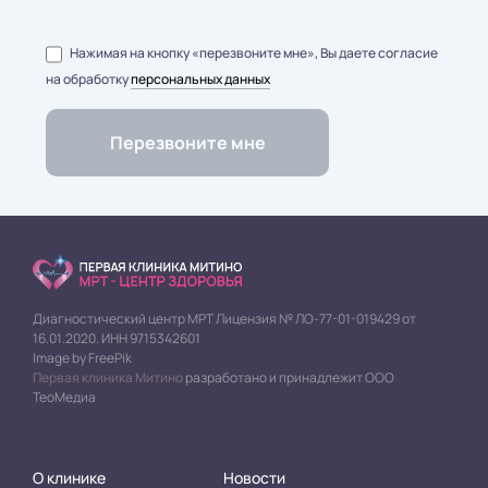
Нажимая на кнопку «перезвоните мне», Вы даете согласие
на обработку
персональных данных
Диагностический центр МРТ Лицензия № ЛО-77-01-019429 от
16.01.2020. ИНН 9715342601
Image by FreePik
Первая клиника Митино
разработано и принадлежит ООО
ТеоМедиа
О клинике
Новости