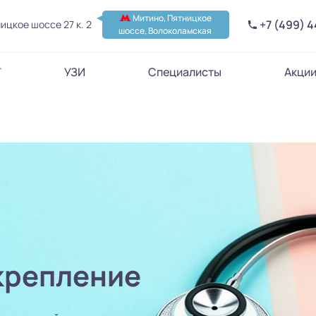
Митино, Пятницкое
+7 (499) 
ицкое шоссе 27 к. 2
шоссе, Волоколамская
Т
УЗИ
Специалисты
Акци
крепление