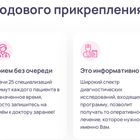
одового прикреплени
ием без очереди
Это информативно
ачи 25 специализаций
Широкий спектр
имут каждого пациента в
диагностических
значенное время,
исследований, входящих
осто запишитесь на
программу, позволит
иём к доктору заранее!
получать то оперативно
лечение, которое нужно
именно Вам.