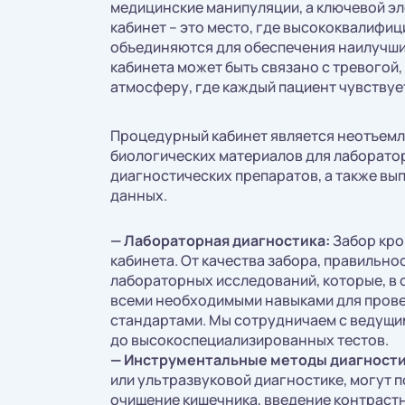
медицинские манипуляции, а ключевой э
кабинет – это место, где высококвалифи
объединяются для обеспечения наилучши
кабинета может быть связано с тревогой
атмосферу, где каждый пациент чувствуе
Процедурный кабинет является неотъемл
биологических материалов для лаборато
диагностических препаратов, а также в
данных.
— Лабораторная диагностика:
Забор кро
кабинета. От качества забора, правильн
лабораторных исследований, которые, в
всеми необходимыми навыками для прове
стандартами. Мы сотрудничаем с ведущи
до высокоспециализированных тестов.
—
Инструментальные методы диагности
или ультразвуковой диагностике, могут 
очищение кишечника, введение контрастн