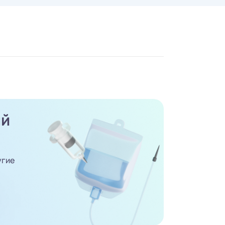
ый
угие