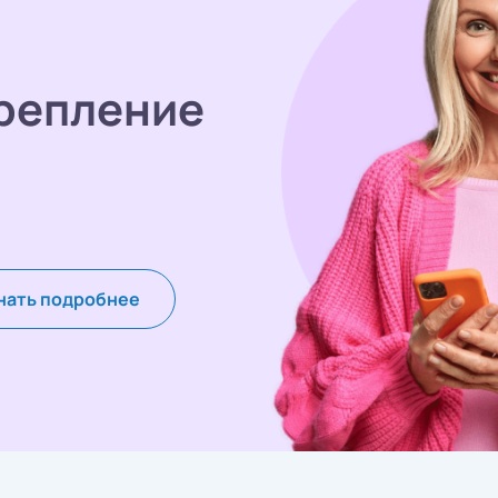
репление
нать подробнее