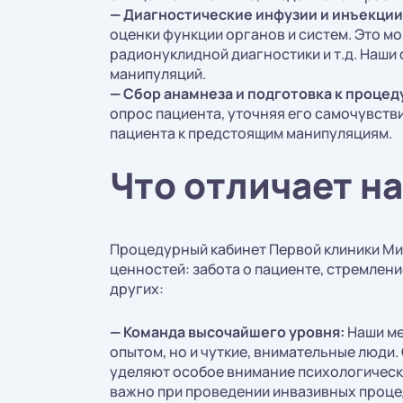
—
Диагностические инфузии и инъекции
оценки функции органов и систем. Это м
радионуклидной диагностики и т.д. Наши
манипуляций.
—
Сбор анамнеза и подготовка к процед
опрос пациента, уточняя его самочувств
пациента к предстоящим манипуляциям.
Что отличает н
Процедурный кабинет Первой клиники Мит
ценностей: забота о пациенте, стремлени
других:
—
Команда высочайшего уровня:
Наши ме
опытом, но и чуткие, внимательные люди
уделяют особое внимание психологическ
важно при проведении инвазивных проце