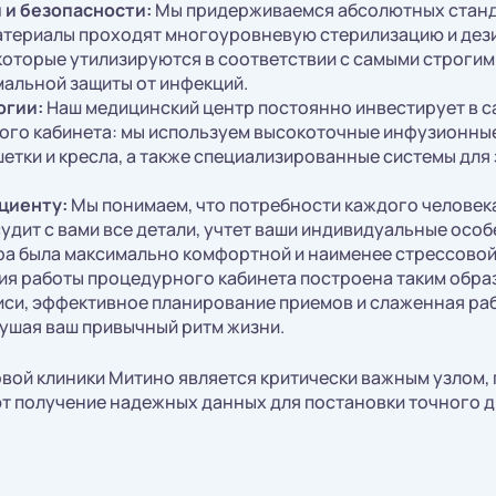
и безопасности:
Мы придерживаемся абсолютных станда
атериалы проходят многоуровневую стерилизацию и дез
которые утилизируются в соответствии с самыми строги
мальной защиты от инфекций.
огии:
Наш медицинский центр постоянно инвестирует в 
ного кабинета: мы используем высокоточные инфузионны
етки и кресла, а также специализированные системы дл
циенту:
Мы понимаем, что потребности каждого человек
дит с вами все детали, учтет ваши индивидуальные особ
ра была максимально комфортной и наименее стрессовой
я работы процедурного кабинета построена таким обра
иси, эффективное планирование приемов и слаженная ра
рушая ваш привычный ритм жизни.
вой клиники Митино является критически важным узлом, 
 получение надежных данных для постановки точного д