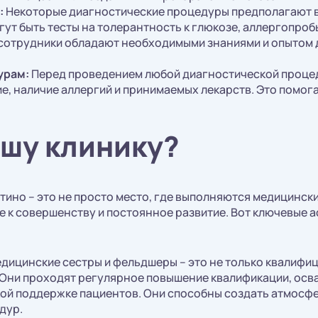
:
Некоторые диагностические процедуры предполагают в
огут быть тесты на толерантность к глюкозе, аллергопр
 сотрудники обладают необходимыми знаниями и опытом 
урам:
Перед проведением любой диагностической процед
ие, наличие аллергий и принимаемых лекарств. Это помог
ашу клинику?
ино – это не просто место, где выполняются медицинск
е к совершенству и постоянное развитие. Вот ключевые 
дицинские сестры и фельдшеры – это не только квалифи
. Они проходят регулярное повышение квалификации, осва
ой поддержке пациентов. Они способны создать атмосфер
дур.