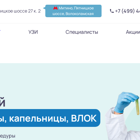
Митино, Пятницкое
+7 (499) 
ицкое шоссе 27 к. 2
шоссе, Волоколамская
Т
УЗИ
Специалисты
Акци
й
ы, капельницы, ВЛОК
цедуры