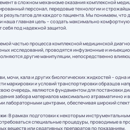
лемент в сложном механизме оказания комплексной мед
цированный персонал, передовые технологии и строжайш
х результатов для каждого пациента. Мы понимаем, что
, и наша главная цель – создать максимально комфортну
т себя под надежной защитой.
емой частью процесса комплексной медицинской диагнос
рных исследований, проводятся инфузионные и инъекци
ыполняются другие манипуляции, непосредственно влияющ
ви, мочи, кала и других биологических жидкостей – одна
ости маркировки и условий транспортировки образцов на
 свою очередь, являются фундаментом для постановки ди
дения забора материалов максимально атравматично и в
ми лабораторными центрами, обеспечивая широкий спект
ки:
В рамках подготовки к некоторым инструментальным
потребоваться специальные процедуры, проводимые в пр
ых веществ или седативных препаратов по показаниям.