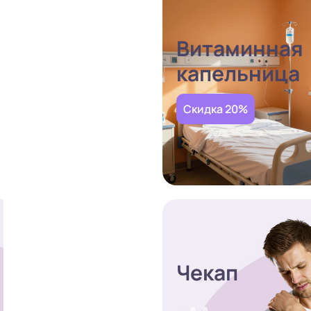
Витаминная
капельница
Скидка 20%
Чекап