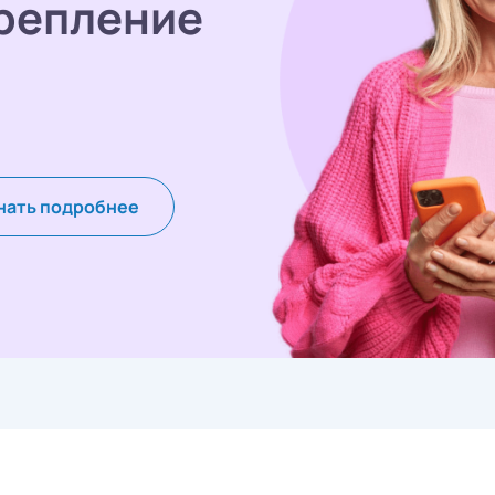
репление
нать подробнее