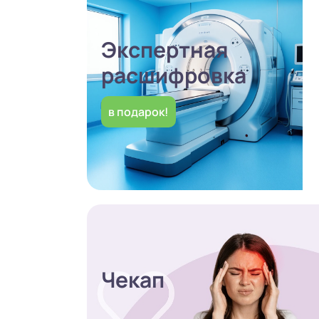
Экспертная
расшифровка
в подарок!
Чекап