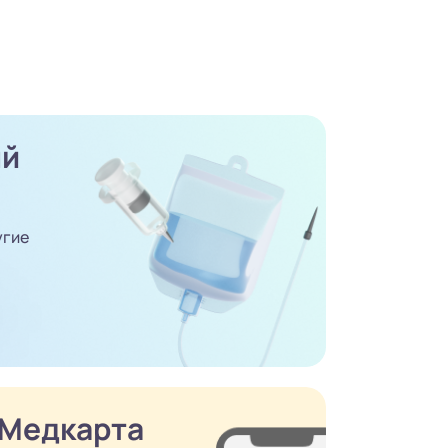
ый
угие
Медкарта