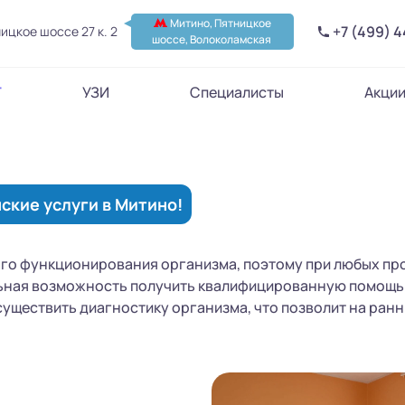
Митино, Пятницкое
+7 (499) 
ицкое шоссе 27 к. 2
шоссе, Волоколамская
Т
УЗИ
Специалисты
Акци
ские услуги в Митино!
го функционирования организма, поэтому при любых про
альная возможность получить квалифицированную помощь
уществить диагностику организма, что позволит на ран