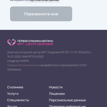
Диагностический центр МРТ Лицензия № ЛО-77-01-019429 от
16.01.2020. ИНН 9715342601
Image by FreePik
Первая клиника Митино
разработано и принадлежит ООО
ТеоМедиа
О клинике
Новости
Услуги
Лицензии
Специалисты
Персональные данные
Акции
Правовая информация