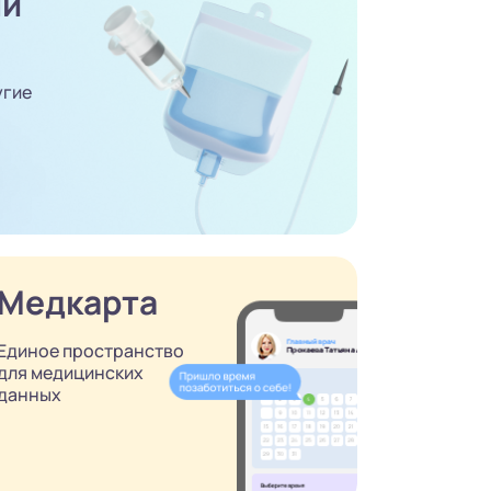
ый
угие
Медкарта
Единое пространство
для медицинских
данных