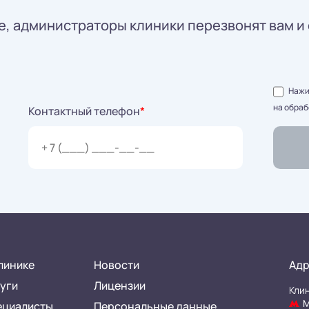
, администраторы клиники перезвонят вам и 
Нажим
на обраб
Контактный телефон
*
линике
Новости
Адр
уги
Лицензии
Клин
М
ециалисты
Персональные данные