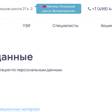
Митино, Пятницкое
+7 (499) 
ицкое шоссе 27 к. 2
шоссе, Волоколамская
Т
УЗИ
Специалисты
Акци
данные
тация по персональным данным.
мационных материал