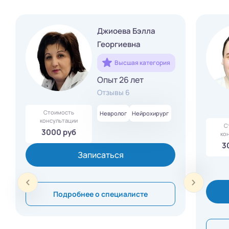
Джиоева Бэлла
Георгиевна
Высшая категория
Опыт 26 лет
Отзывы 6
Стоимость
Невролог
Нейрохирург
консультации
С
3000 руб
ко
3
Записаться
Подробнее о специалисте