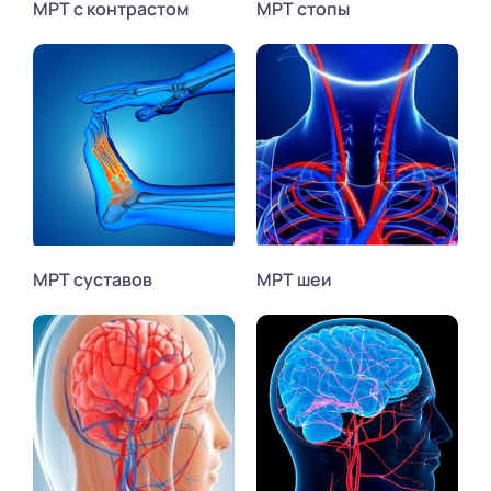
МРТ с контрастом
МРТ стопы
МРТ суставов
МРТ шеи