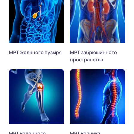
МРТ желчного пузыря
МРТ забрюшинного
пространства
МРТ коленного
МРТ копчика