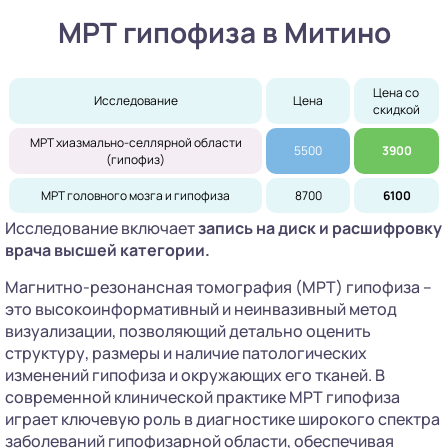
МРТ гипофиза в Митино
Цена со 
Исследование
Цена
скидкой
МРТ хиазмально-селлярной области
5500
3900
(гипофиз)
МРТ головного мозга и гипофиза
8700
6100
Исследование включает
запись на диск
и расшифровку
врача высшей категории.
Магнитно-резонансная томография (МРТ) гипофиза –
это высокоинформативный и неинвазивный метод
визуализации, позволяющий детально оценить
структуру, размеры и наличие патологических
изменений гипофиза и окружающих его тканей. В
современной клинической практике МРТ гипофиза
играет ключевую роль в диагностике широкого спектра
заболеваний гипофизарной области, обеспечивая