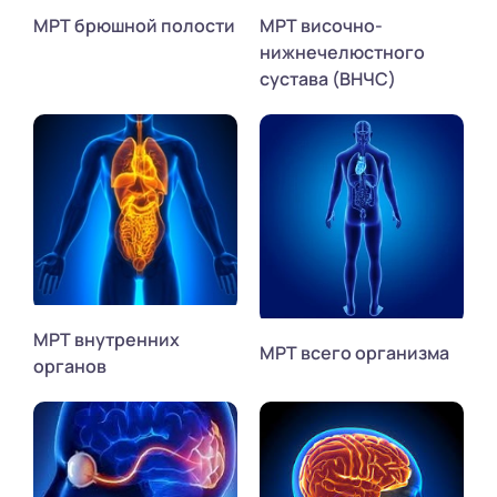
МРТ брюшной полости
МРТ височно-
нижнечелюстного
сустава (ВНЧС)
МРТ внутренних
МРТ всего организма
органов