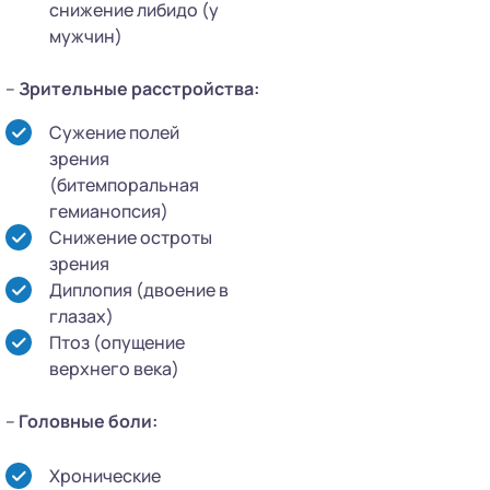
снижение либидо (у
мужчин)
–
Зрительные расстройства:
Сужение полей
зрения
(битемпоральная
гемианопсия)
Снижение остроты
зрения
Диплопия (двоение в
глазах)
Птоз (опущение
верхнего века)
–
Головные боли:
Хронические