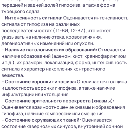
передней и задней долей гипофиза, а также форма
турецкого седла.
–
Интенсивность сигнала:
Оценивается интенсивность
сигнала от гипофиза на различных
последовательностях (Т1-ВИ, Т2-ВИ), что может
указывать на наличие отека, кровоизлияния,
дегенеративных изменений или опухоли.
–
Наличие патологических образований:
Отмечается
наличие образований (аденом, кист, краниофарингиом
и т.д.), их размеры, локализация, форма, интенсивность
сигнала и характер накопления контрастного
вещества.
–
Состояние воронки гипофиза:
Оценивается толщина
и целостность воронки гипофиза, а также наличие
инфильтрации или утолщения.
–
Состояние зрительного перекреста (хиазмы):
Оценивается взаимоотношение хиазмы и образования
гипофиза, наличие компрессии или смещения.
–
Состояние окружающих тканей:
Оценивается
состояние кавернозных синусов, внутренней сонной