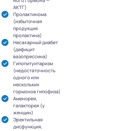
ного гормона —
АКТГ)
Пролактинома
(избыточная
продукция
пролактина)
Несахарный диабет
(дефицит
вазопрессина)
Гипопитуитаризм
(недостаточность
одного или
нескольких
гормонов гипофиза)
Аменорея,
галакторея (у
женщин)
Эректильная
дисфункция,