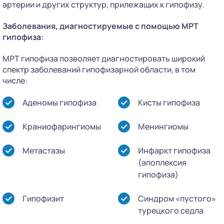
артерии и других структур, прилежащих к гипофизу.
Заболевания, диагностируемые с помощью МРТ
гипофиза:
МРТ гипофиза позволяет диагностировать широкий
спектр заболеваний гипофизарной области, в том
числе:
Аденомы гипофиза
Кисты гипофиза
Краниофарингиомы
Менингиомы
Метастазы
Инфаркт гипофиза
(апоплексия
гипофиза)
Гипофизит
Синдром «пустого»
турецкого седла