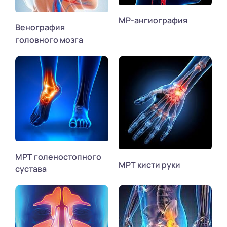
МР-ангиография
Венография
головного мозга
МРТ голеностопного
МРТ кисти руки
сустава