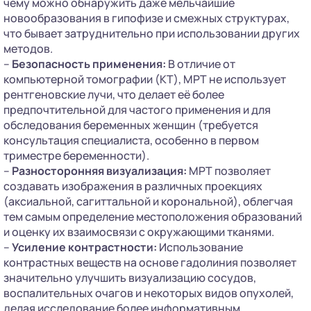
чему можно обнаружить даже мельчайшие
новообразования в гипофизе и смежных структурах,
что бывает затруднительно при использовании других
методов.
–
Безопасность применения:
В отличие от
компьютерной томографии (КТ), МРТ не использует
рентгеновские лучи, что делает её более
предпочтительной для частого применения и для
обследования беременных женщин (требуется
консультация специалиста, особенно в первом
триместре беременности).
–
Разносторонняя визуализация:
МРТ позволяет
создавать изображения в различных проекциях
(аксиальной, сагиттальной и корональной), облегчая
тем самым определение местоположения образований
и оценку их взаимосвязи с окружающими тканями.
–
Усиление контрастности:
Использование
контрастных веществ на основе гадолиния позволяет
значительно улучшить визуализацию сосудов,
воспалительных очагов и некоторых видов опухолей,
делая исследование более информативным.