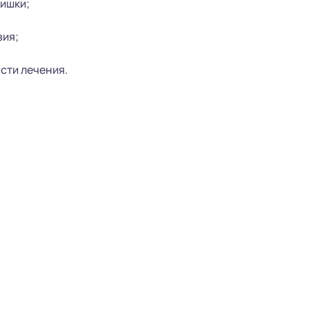
ишки;
вия;
сти лечения.