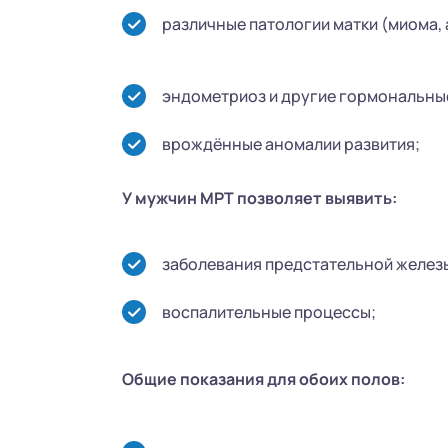
различные патологии матки (миома, 
эндометриоз и другие гормональны
врождённые аномалии развития;
У мужчин МРТ позволяет выявить:
заболевания предстательной железы
воспалительные процессы;
Общие показания для обоих полов: