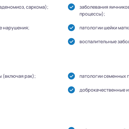
аденомиоз, саркома);
заболевания яичников
процессы);
е нарушения;
патологии шейки матк
воспалительные забол
 (включая рак);
патологии семенных 
доброкачественные и