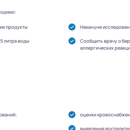
ходимо:
ие продукты
Накануне исследован
,5 литра воды
Сообщить врачу о бер
аллергических реакц
ований;
оценки кровоснабжен
выявления воспалите