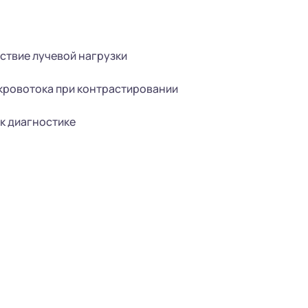
ствие лучевой нагрузки
кровотока при контрастировании
к диагностике