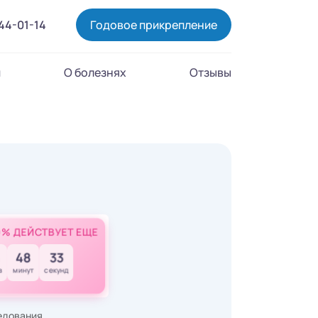
444-01-14
Годовое прикрепление
и
О болезнях
Отзывы
0% ДЕЙСТВУЕТ ЕЩЕ
48
32
в
минут
секунд
ледования