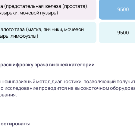
а (предстательная железа (простата),
9500
узырьки, мочевой пузырь)
алого таза (матка, яичники, мочевой
9500
ырь, лимфоузлы)
 расшифровку врача высшей категории.
неинвазивный метод диагностики, позволяющий получит
ино исследование проводится на высокоточном оборудов
ования.
ностировать: