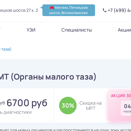
Митино, Пятницкое
+7 (499) 
ицкое шоссе 27 к. 2
шоссе, Волоколамская
Т
УЗИ
Специалисты
Акци
 таза)
МТ (Органы малого таза)
АКЦИЯ 3
6700 руб
руб
Скидка на
30%
04
МРТ
ь диагностики
часо
вует для новых пациентов и распространяется на одну зону исс