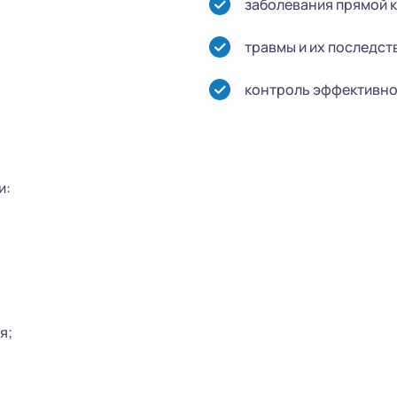
заболевания прямой к
травмы и их последст
контроль эффективно
и:
;
я;