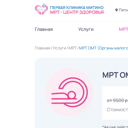
Пятн
Главная
Услуги
МР
Главная
Услуги
МРТ
МРТ ОМТ (Органы малого
МРТ О
от 9500 
Стоимост
*Акция дейст