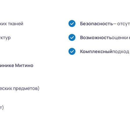
ких тканей
Безопасность
— отсут
уктур
Возможность
оценки 
Комплексный
подход 
линике Митино
еских предметов)
т)