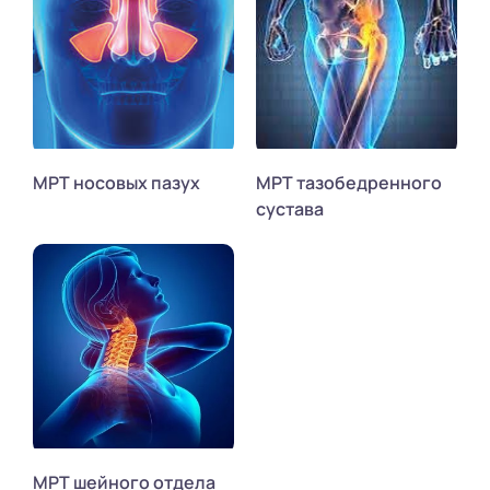
МРТ носовых пазух
МРТ тазобедренного
сустава
МРТ шейного отдела