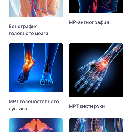
МР-ангиография
Венография
головного мозга
МРТ голеностопного
МРТ кисти руки
сустава