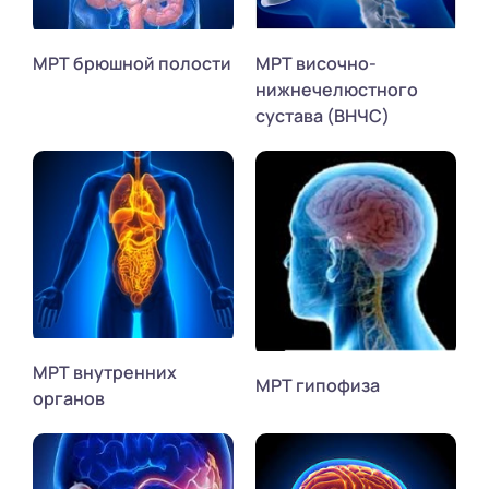
МРТ брюшной полости
МРТ височно-
нижнечелюстного
сустава (ВНЧС)
МРТ внутренних
МРТ гипофиза
органов