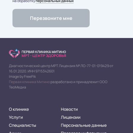
на обработку
персональных данных
Диагностический центр МРТ Лицензия № ЛО-77-01-019429 от
16.01.2020. ИНН 9715342601
Image by FreePik
Первая клиника Митино
разработано и принадлежит ООО
ТеоМедиа
О клинике
Новости
Услуги
Лицензии
Специалисты
Персональные данные