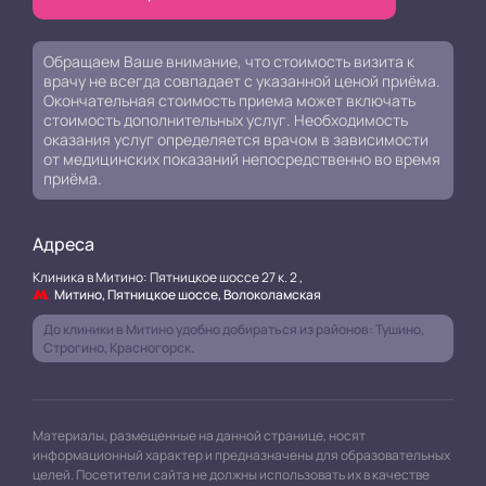
Обращаем Ваше внимание, что стоимость визита к
врачу не всегда совпадает с указанной ценой приёма.
Окончательная стоимость приема может включать
стоимость дополнительных услуг. Необходимость
оказания услуг определяется врачом в зависимости
от медицинских показаний непосредственно во время
приёма.
Адреса
Клиника в Митино: Пятницкое шоссе 27 к. 2 ,
Митино, Пятницкое шоссе, Волоколамская
До клиники в Митино удобно добираться из районов: Тушино,
Строгино, Красногорск.
Материалы, размещенные на данной странице, носят
информационный характер и предназначены для образовательных
целей. Посетители сайта не должны использовать их в качестве