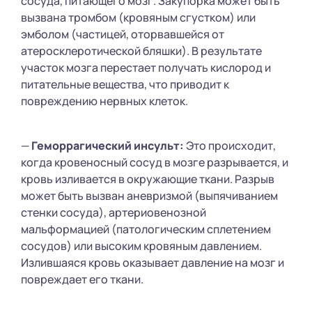
сосуда, питающего мозг. Закупорка может быть
вызвана тромбом (кровяным сгустком) или
эмболом (частицей, оторвавшейся от
атеросклеротической бляшки). В результате
участок мозга перестает получать кислород и
питательные вещества, что приводит к
повреждению нервных клеток.
—
Геморрагический инсульт:
Это происходит,
когда кровеносный сосуд в мозге разрывается, и
кровь изливается в окружающие ткани. Разрыв
может быть вызван аневризмой (выпячиванием
стенки сосуда), артериовенозной
мальформацией (патологическим сплетением
сосудов) или высоким кровяным давлением.
Излившаяся кровь оказывает давление на мозг и
повреждает его ткани.